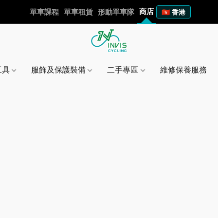
商店
單車課程
單車租賃
形動單車隊
🇭🇰 香港
工具
服飾及保護裝備
二手專區
維修保養服務