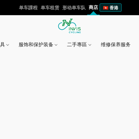
商店
单车課程
单车租赁
形动单车队
🇭🇰 香港
工具
服饰和保护装备
二手專區
维修保养服务