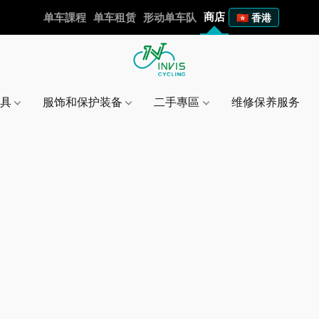
商店
单车課程
单车租赁
形动单车队
🇭🇰 香港
工具
服饰和保护装备
二手專區
维修保养服务