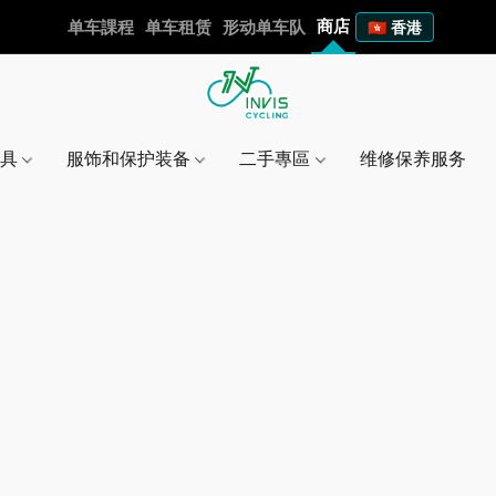
商店
单车課程
单车租赁
形动单车队
🇭🇰 香港
工具
服饰和保护装备
二手專區
维修保养服务