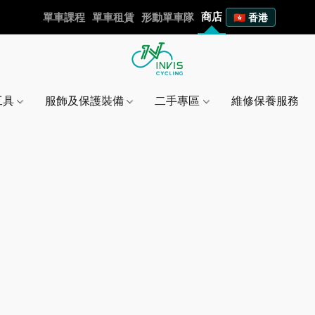
商店
單車課程
單車租賃
形動單車隊
🇭🇰 香港
工具
服飾及保護裝備
二手專區
維修保養服務