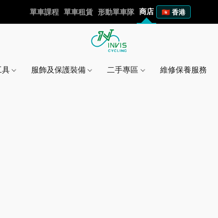
商店
單車課程
單車租賃
形動單車隊
🇭🇰 香港
工具
服飾及保護裝備
二手專區
維修保養服務