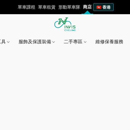
商店
單車課程
單車租賃
形動單車隊
🇭🇰 香港
工具
服飾及保護裝備
二手專區
維修保養服務