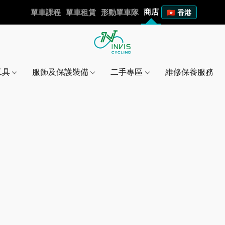
商店
單車課程
單車租賃
形動單車隊
🇭🇰 香港
工具
服飾及保護裝備
二手專區
維修保養服務