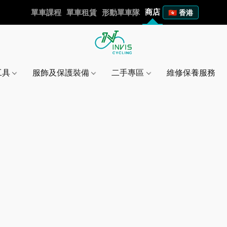
商店
單車課程
單車租賃
形動單車隊
🇭🇰 香港
工具
服飾及保護裝備
二手專區
維修保養服務