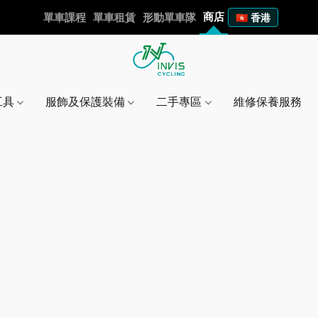
商店
單車課程
單車租賃
形動單車隊
🇭🇰 香港
工具
服飾及保護裝備
二手專區
維修保養服務