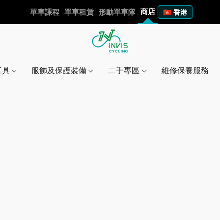
商店
單車課程
單車租賃
形動單車隊
🇭🇰 香港
工具
服飾及保護裝備
二手專區
維修保養服務